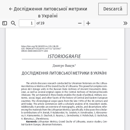
Reveniți la detaliile articolului
←
Дослідження литовської метрики
Descarcă
в Україні