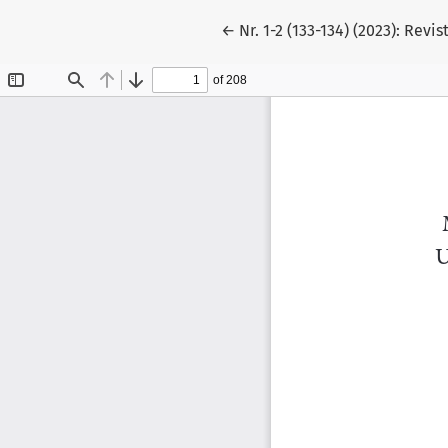
Reveniți la detaliile articolu
←
Nr. 1-2 (133-134) (2023): Revi