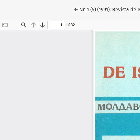
Reveniți la detaliile artico
←
Nr. 1 (5) (1991): Revista de