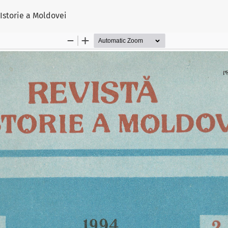
lului
e Istorie a Moldovei