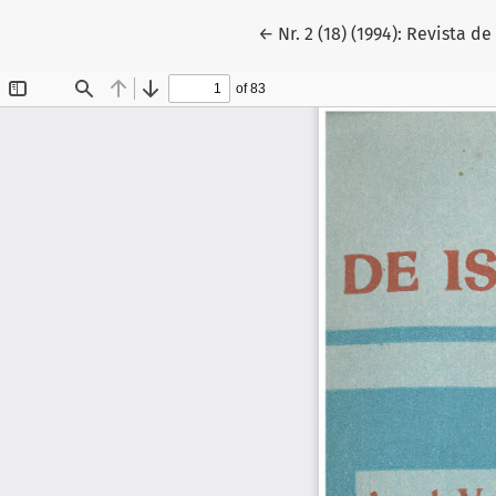
Reveniți la detaliile artico
←
Nr. 2 (18) (1994): Revista d