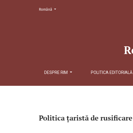
Change the language. The current language is:
Română
<b>Politica ţaristă de rusificare a învăţământulu
R
DESPRE RIM
POLITICA EDITORIAL
Politica ţaristă de rusificar