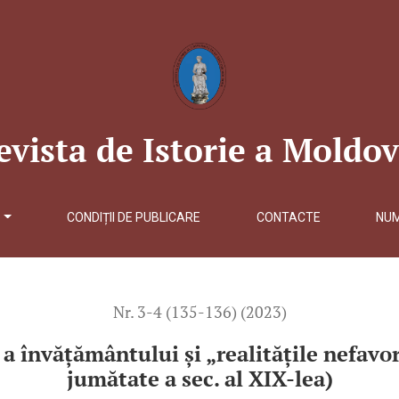
i şi „realităţile nefavorabile” din Basarabia (a doua jumătate a se
evista de Istorie a Moldov
Ă
CONDIȚII DE PUBLICARE
CONTACTE
NU
Nr. 3-4 (135-136) (2023)
e a învăţământului şi „realităţile nefav
jumătate a sec. al XIX-lea)