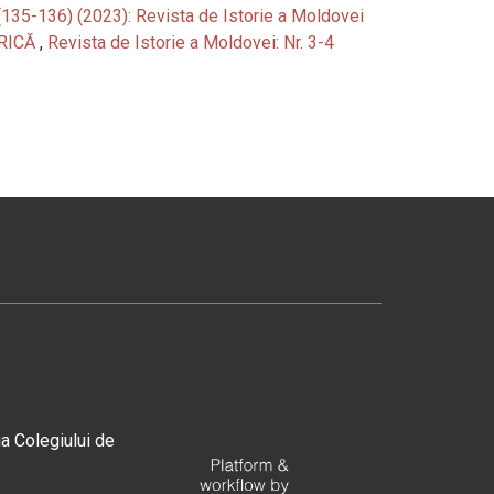
 (135-136) (2023): Revista de Istorie a Moldovei
ORICĂ
,
Revista de Istorie a Moldovei: Nr. 3-4
ia Colegiului de