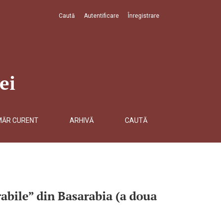
Caută
Autentificare
Înregistrare
c. al XIX-lea)</b>
ei
MĂR CURENT
ARHIVĂ
CAUTĂ
orabile” din Basarabia (a doua