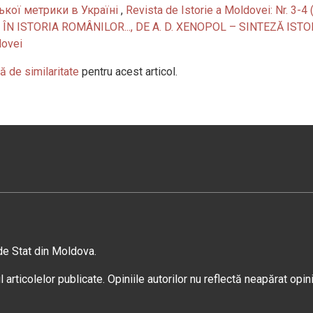
кої метрики в Україні
,
Revista de Istorie a Moldovei: Nr. 3-4
ÎN ISTORIA ROMÂNILOR..., DE A. D. XENOPOL – SINTEZĂ IST
dovei
ă de similaritate
pentru acest articol.
 de Stat din Moldova.
 articolelor publicate. Opiniile autorilor nu reflectă neapărat opin