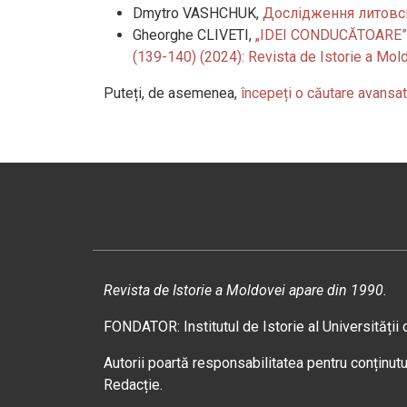
Dmytro VASHCHUK,
Дослідження литовсь
Gheorghe CLIVETI,
„IDEI CONDUCĂTOARE” 
(139-140) (2024): Revista de Istorie a Mol
Puteți, de asemenea,
începeți o căutare avansat
Revista de Istorie a Moldovei apare din 1990.
FONDATOR: Institutul de Istorie al Universității
Autorii poartă responsabilitatea pentru conținutul
Redacție.