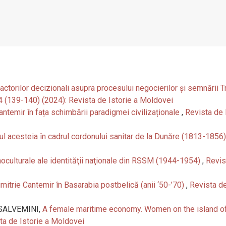
& actorilor decizionali asupra procesului negocierilor și semnării 
-4 (139-140) (2024): Revista de Istorie a Moldovei
antemir în fața schimbării paradigmei civilizaționale
,
Revista de 
olul acesteia în cadrul cordonului sanitar de la Dunăre (1813-1856
oculturale ale identităţii naţionale din RSSM (1944-1954)
,
Revis
mitrie Cantemir în Basarabia postbelică (anii ‘50-’70)
,
Revista de
 SALVEMINI,
A female maritime economy. Women on the island of
ta de Istorie a Moldovei