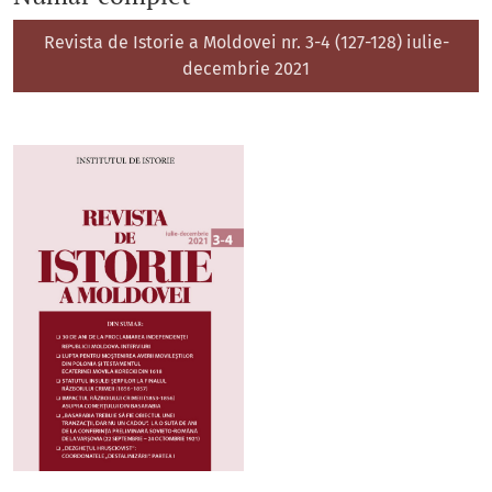
Revista de Istorie a Moldovei nr. 3-4 (127-128) iulie-
decembrie 2021